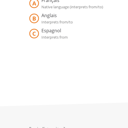
Français
A
Native language (interprets from/to)
Anglais
B
Interprets from/to
Espagnol
C
Interprets from