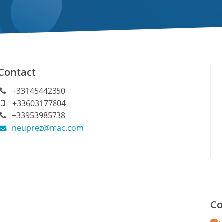
Contact
+33145442350
+33603177804
+33953985738
neuprez@mac.com
Co