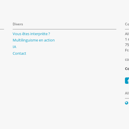
Divers
Co
Vous êtes interprète ?
AI
1 
Multilinguisme en action
75
IA
Fr
Contact
co
Co
AI