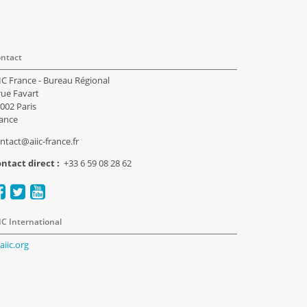
ntact
IC France - Bureau Régional
rue Favart
002 Paris
ance
ntact@aiic-france.fr
ntact direct :
+33 6 59 08 28 62
IC International
aiic.org