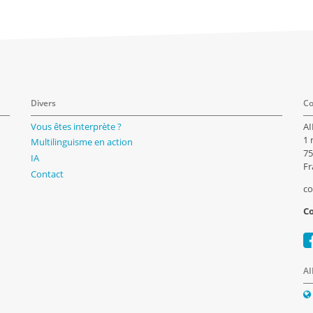
Divers
Co
Vous êtes interprète ?
AI
1 
Multilinguisme en action
75
IA
Fr
Contact
co
Co
AI