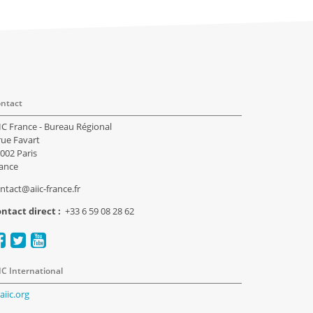
ntact
IC France - Bureau Régional
rue Favart
002 Paris
ance
ntact@aiic-france.fr
ntact direct :
+33 6 59 08 28 62
IC International
aiic.org