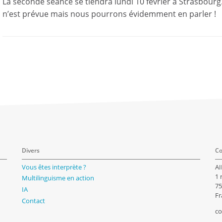
La seconde séance se tiendra lundi 10 février à Strasbourg
n’est prévue mais nous pourrons évidemment en parler !
Divers
Co
Vous êtes interprète ?
AI
1 
Multilinguisme en action
75
IA
Fr
Contact
co