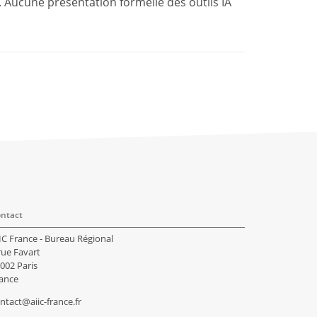
. Aucune présentation formelle des outils IA
ntact
IC France - Bureau Régional
rue Favart
002 Paris
ance
ntact@aiic-france.fr