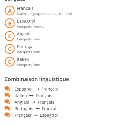
Français
A
Native language (interprets from/to)
Espagnol
B
Interprets from/to
Anglais
C
Interprets from
Portugais
C
Interprets from
Italien
C
Interprets from
Combinaison linguistique
Espagnol
Français
Italien
Français
Anglais
Français
Portugais
Français
Français
Espagnol