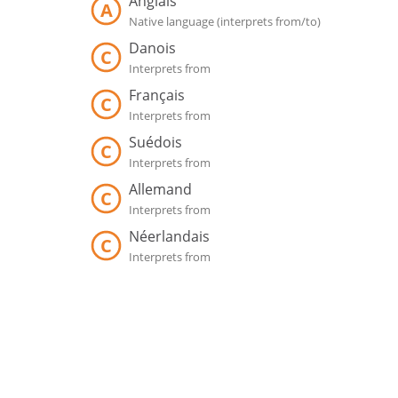
Anglais
A
Native language (interprets from/to)
Danois
C
Interprets from
Français
C
Interprets from
Suédois
C
Interprets from
Allemand
C
Interprets from
Néerlandais
C
Interprets from