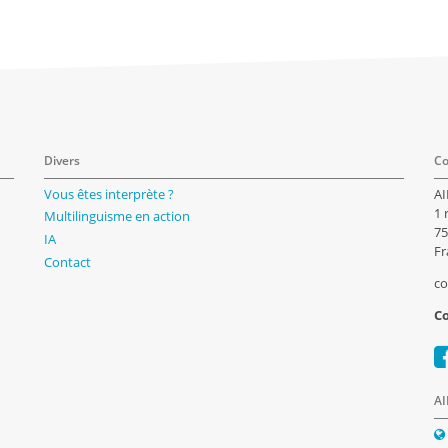
Divers
Co
Vous êtes interprète ?
AI
1 
Multilinguisme en action
75
IA
Fr
Contact
co
Co
AI