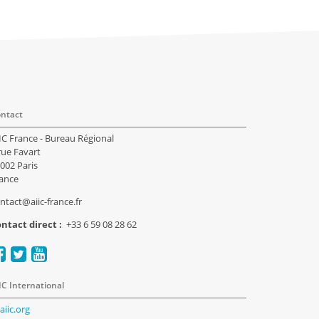
ntact
IC France - Bureau Régional
rue Favart
002 Paris
ance
ntact@aiic-france.fr
ntact direct :
+33 6 59 08 28 62
IC International
aiic.org