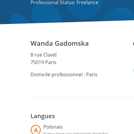
Professional Status: Freelance
Wanda Gadomska
8 rue Clavel
75019 Paris
Domicile professionnel :
Paris
Langues
Polonais
A
Native language (interprets from/to)