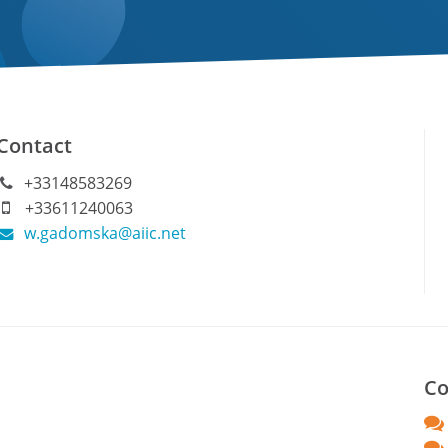
Contact
+33148583269
+33611240063
w.gadomska@aiic.net
Co