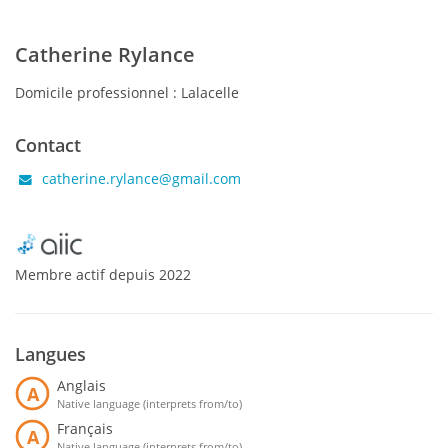
Catherine Rylance
Domicile professionnel :
Lalacelle
Contact
catherine.rylance@gmail.com
Membre actif
depuis
2022
Langues
Anglais
A
Native language (interprets from/to)
Français
A
Native language (interprets from/to)