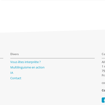
Divers
Co
Vous êtes interprète ?
AI
1 
Multilinguisme en action
75
IA
Fr
Contact
co
Co