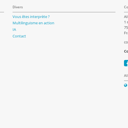
Divers
Co
Vous êtes interprète ?
AI
1 
Multilinguisme en action
75
IA
Fr
Contact
co
Co
AI