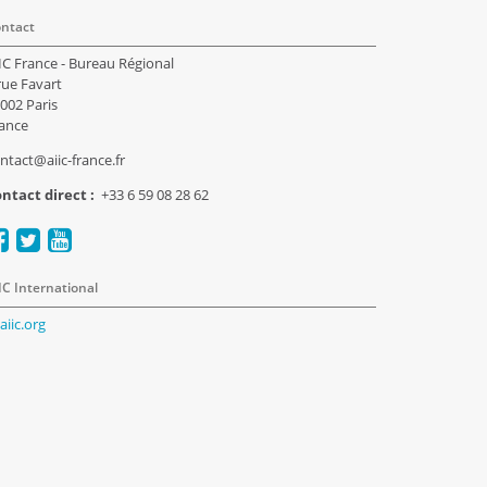
ntact
IC France - Bureau Régional
rue Favart
002 Paris
ance
ntact@aiic-france.fr
ntact direct :
+33 6 59 08 28 62
IC International
aiic.org