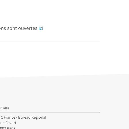
tions sont ouvertes
ici
ntact
IC France - Bureau Régional
rue Favart
002 Paris