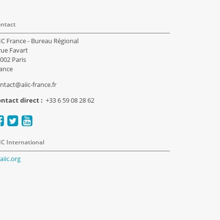
ntact
IC France - Bureau Régional
rue Favart
002 Paris
ance
ntact@aiic-france.fr
ntact direct :
+33 6 59 08 28 62
IC International
aiic.org