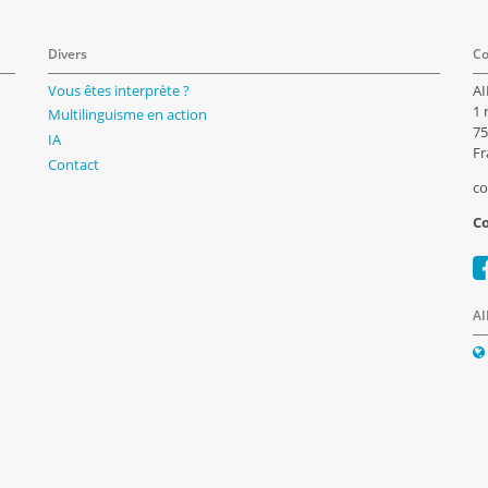
Divers
Co
Vous êtes interprète ?
AI
1 
Multilinguisme en action
75
IA
Fr
Contact
co
Co
AI