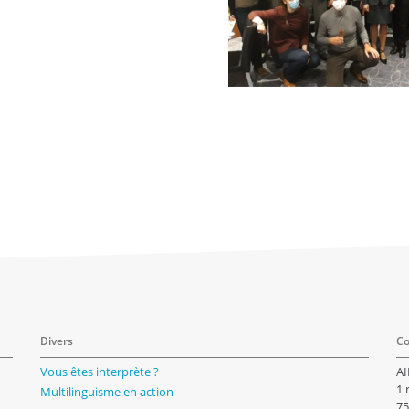
Divers
Co
Vous êtes interprète ?
AI
1 
Multilinguisme en action
75