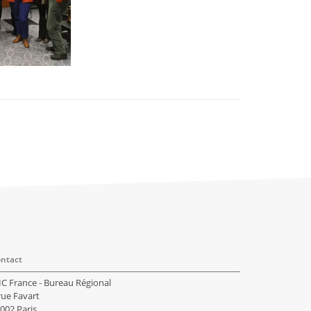
ntact
IC France - Bureau Régional
rue Favart
002 Paris