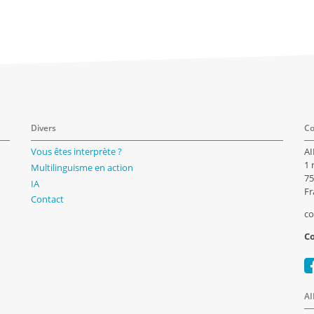
Divers
Co
Vous êtes interprète ?
AI
1 
Multilinguisme en action
75
IA
Fr
Contact
co
Co
AI