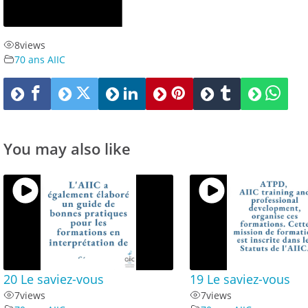
8
views
70 ans AIIC
You may also like
20 Le saviez-vous
19 Le saviez-vous
7
views
7
views