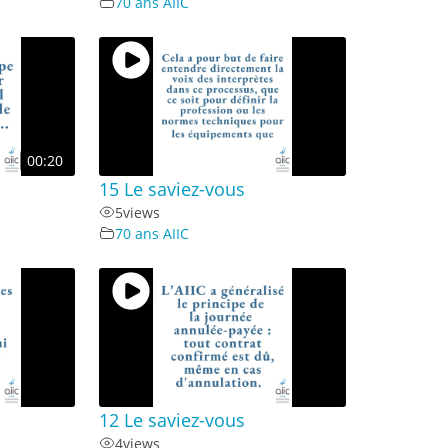
70 ans AIIC
00:20
15 Le saviez-vous
5
views
70 ans AIIC
12 Le saviez-vous
4
views