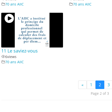
70 ans AIIC
70 ans AIIC
11 Le saviez-vous
6
views
70 ans AIIC
«
1
2
3
Page 2 of 3