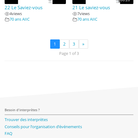
22 Le Saviez-vous
21 Le saviez-vous
4
views
7
views
70 ans AIIC
70 ans AIIC
1
2
3
»
Page 1 of 3
Besoin d'interprètes ?
Trouver des interprètes
Conseils pour l’organisation d’événements
FAQ