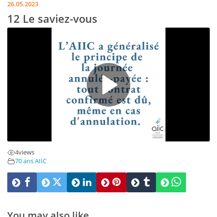
26.05.2023
12 Le saviez-vous
4
views
70 ans AIIC
You may also like