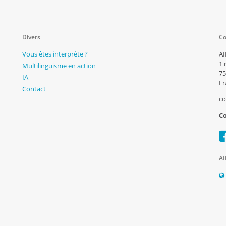
Divers
Co
Vous êtes interprète ?
AI
1 
Multilinguisme en action
75
IA
Fr
Contact
co
Co
AI