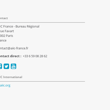
ntact
IC France - Bureau Régional
rue Favart
002 Paris
ance
ntact@aiic-france.fr
ntact direct :
+33 6 59 08 28 62
IC International
aiic.org