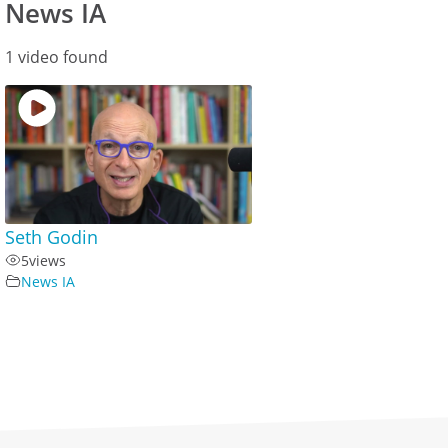
News IA
1 video found
Seth Godin
5
views
News IA